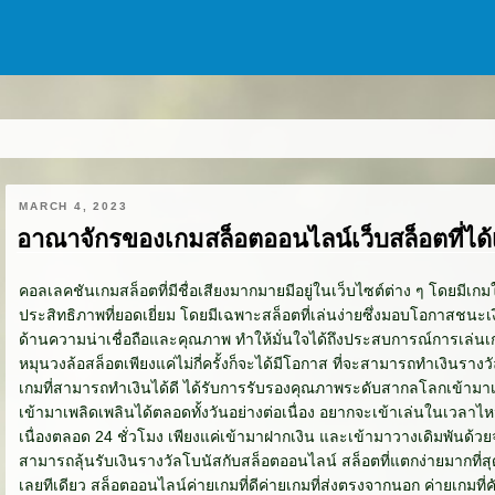
MARCH 4, 2023
อาณาจักรของเกมสล็อตออนไลน์เว็บสล็อตที่ได
คอลเลคชันเกมสล็อตที่มีชื่อเสียงมากมายมีอยู่ในเว็บไซต์ต่าง ๆ โดยมีเกม
ประสิทธิภาพที่ยอดเยี่ยม โดยมีเฉพาะสล็อตที่เล่นง่ายซึ่งมอบโอกาสชนะเงิ
ด้านความน่าเชื่อถือและคุณภาพ ทำให้มั่นใจได้ถึงประสบการณ์การเล่น
หมุนวงล้อสล็อตเพียงแค่ไม่กี่ครั้งก็จะได้มีโอกาส ที่จะสามารถทำเงินรางว
เกมที่สามารถทำเงินได้ดี ได้รับการรับรองคุณภาพระดับสากลโลกเข้ามาเ
เข้ามาเพลิดเพลินได้ตลอดทั้งวันอย่างต่อเนื่อง อยากจะเข้าเล่นในเวลาไหน
เนื่องตลอด 24 ชั่วโมง เพียงแค่เข้ามาฝากเงิน และเข้ามาวางเดิมพันด้วยจ
สามารถลุ้นรับเงินรางวัลโบนัสกับสล็อตออนไลน์ สล็อตที่แตกง่ายมากที่สุด
เลยทีเดียว สล็อตออนไลน์ค่ายเกมที่ดีค่ายเกมที่ส่งตรงจากนอก ค่ายเกมที่