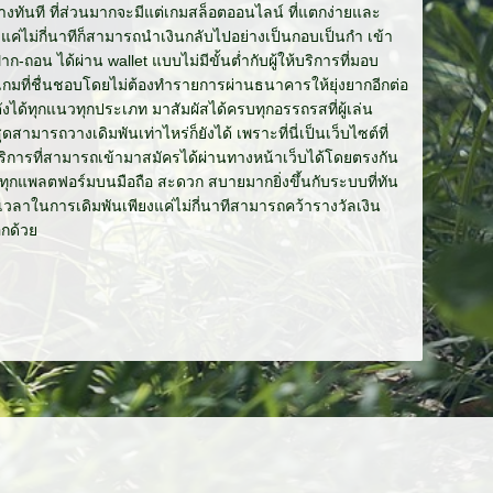
่างทันที ที่ส่วนมากจะมีแต่เกมสล็อตออนไลน์ ที่แตกง่ายและ
่ไม่กี่นาทีก็สามารถนำเงินกลับไปอย่างเป็นกอบเป็นกำ เข้า
ถอน ได้ผ่าน wallet แบบไม่มีขั้นต่ำกับผู้ให้บริการที่มอบ
นเกมที่ชื่นชอบโดยไม่ต้องทำรายการผ่านธนาคารให้ยุ่งยากอีกต่อ
ได้ทุกแนวทุกประเภท มาสัมผัสได้ครบทุกอรรถรสที่ผู้เล่น
สามารถวางเดิมพันเท่าไหร่ก็ยังได้ เพราะที่นี่เป็นเว็บไซต์ที่
บริการที่สามารถเข้ามาสมัครได้ผ่านทางหน้าเว็บได้โดยตรงกัน
นทุกแพลตฟอร์มบนมือถือ สะดวก สบายมากยิ่งขึ้นกับระบบที่ทัน
้เวลาในการเดิมพันเพียงแค่ไม่กี่นาทีสามารถคว้ารางวัลเงิน
ีกด้วย