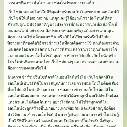
การเสพติด การฉ้อโกง และช่องโหว่ของการถูกแฮ็ก
เว็บไซต์เกมออนไลน์ใดดีที่สุดสำหรับคุณ ในโลกของเกมออนไลน์มี
เว็บไซต์ให้เลือกมากมาย แต่คุณจะรู้ได้อย่างไรว่าอันไหนดีที่สุด
สำหรับคุณ มีปัจจัยสำคัญบางประการที่ต้องพิจารณาเมื่อเลือกไซต์
เกมออนไลน์ อย่างแรกคือประเภทของเกมที่คุณต้องการเล่น คุณ
ต้องการเกมไพ่ สล็อตแมชชีน หรือวิดีโอโป๊กเกอร์หรือไม่? ข้อ
พิจารณาที่สองคือวิธีการชำระเงินที่คุณต้องการใช้ คุณต้องการจ่าย
เงินสดหรือบัตรเครดิต? ประการที่สาม พิจารณาว่าคุณต้องการใช้
เวลาและเงินเท่าใดในไซต์ สุดท้าย ทำการวิจัยเกี่ยวกับโบนัสหรือ
โปรโมชันที่อาจเสนอโดยเว็บไซต์ต่างๆ และดูว่าเหมาะสมกับความ
ต้องการของคุณหรือไม่
ฉันควรเข้าร่วมเว็บไซต์คาสิโนออนไลน์หรือไม่ เว็บไซต์คาสิโน
ออนไลน์เป็นวิธีที่ดีในการสนุกกับการเล่นการพนันโดยไม่ต้องเสี่ยง
ที่จะไปคาสิโนข้อดีบางประการของการเข้าร่วมเว็บไซต์คาสิโน
ออนไลน์คือคุณสามารถเล่นการพนันได้จากทุกที่ คุณไม่จำเป็นต้อง
แต่งตัวและไม่ต้องเดินทาง อย่างไรก็ตาม ไม่ใช่ว่าทุกคาสิโน
ออนไลน์จะถูกสร้างขึ้นมาอย่างเท่าเทียมกัน และสิ่งสำคัญคือต้อง
ทำวิจัยก่อนเข้าร่วมเว็บไซต์ ฉันควรกู้เงินจากธนาคารหรือไม่ เงินกู้
เป็นวิธีที่ดีในการสร้างเครดิตและรับเงินมากขึ้นสำหรับสิ่งที่คุณ
ต้องการ โดยทั่วไป เป็นเรื่องดีที่จะเป็นหนี้ในสิ่งที่จะเป็นประโยชน์