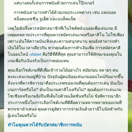
แต่บางคนก็เล่นการพนันด้วยการเล่นโป๊กเกอร์
การพนันสามารถทำได้ด้วยเกมประเภทต่างๆ เช่น แทงบอล
สล็อตแมชชีน รูเล็ต และแบล็คแจ็ค
เหตุใดฉันจึงควรสมัครสมาชิกที่เว็บไซต์พนันบอลเพื่อเล่นเกม มี
เหตุผลหลายประการที่คุณควรสมัครเล่นเกมหรือคาสิโน ไม่ใช่เพียง
เพราะมันให้ความบันเทิงและความสนุกสนาน คุณยังสามารถทำ
เงินได้ในเวลาเดียวกัน หากคุณต้องการทำเงินเพิ่ม การสมัครคาสิ
โนออนไลน์
ufabet
คือวิธีที่ดีที่สุด คุณสามารถใช้ทักษะของคุณใน
เกมเพื่อรับเงินจริงเป็นการตอบแทน
คุณเลือกไซต์เกมที่ดีเพื่อเข้าร่วมได้อย่างไร สมัยก่อน หลายๆ คน
คงจะเล่นเกมอยู่ที่บ้าน ปัจจุบันผู้คนนิยมเล่นเกมออนไลน์กันมากขึ้น
สิ่งแรกที่ควรพิจารณาคือประเภทของเกมที่คุณต้องการเล่น มันเป็น
เกมการ์ดหรือไม่? มันเป็นเกมคาสิโนหรือไม่? คุณต้องการเล่นเกม
โซเชียลหรือเกมยิงปืนที่เต็มไปด้วยแอ็คชั่นหรือไม่ ข้อพิจารณาอีก
ประการหนึ่งในการเลือกไซต์เกมที่ดีคือความหลากหลายของเกมที่
พวกเขานำเสนอ คุณควรดูอัตราการจ่ายเงินด้วยว่ามีโบนัสสำหรับ
ผู้เล่นใหม่หรือไม่
ทำไมคุณควรได้รับบัตรสมาชิกการพนัน