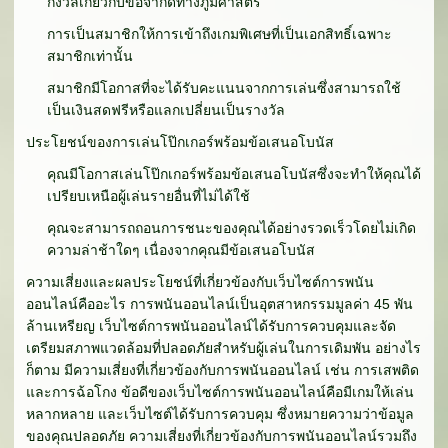
กังวลเกี่ยวกับข้อจำกัดทางภูมิศาสตร์
การเป็นสมาชิกให้การเข้าถึงเกมพิเศษที่เป็นเอกสิทธิ์เฉพาะ
สมาชิกเท่านั้น
สมาชิกมีโอกาสที่จะได้รับคะแนนจากการเล่นซึ่งสามารถใช้
เป็นเงินสดฟรีหรือแลกเปลี่ยนเป็นรางวัล
ประโยชน์ของการเล่นโป๊กเกอร์พร้อมข้อเสนอโบนัส
คุณมีโอกาสเล่นโป๊กเกอร์พร้อมข้อเสนอโบนัสซึ่งจะทำให้คุณได้
เปรียบเหนือผู้เล่นรายอื่นที่ไม่ได้ใช้
คุณจะสามารถถอนการชนะของคุณได้อย่างรวดเร็วโดยไม่เกิด
ความล่าช้าใดๆ เนื่องจากคุณมีข้อเสนอโบนัส
ความเสี่ยงและผลประโยชน์ที่เกี่ยวข้องกับเว็บไซต์การพนัน
ออนไลน์คืออะไร การพนันออนไลน์เป็นอุตสาหกรรมมูลค่า 45 พัน
ล้านเหรียญ เว็บไซต์การพนันออนไลน์ได้รับการควบคุมและจัด
เตรียมสภาพแวดล้อมที่ปลอดภัยสำหรับผู้เล่นในการเดิมพัน อย่างไร
ก็ตาม มีความเสี่ยงที่เกี่ยวข้องกับการพนันออนไลน์ เช่น การเสพติด
และการฉ้อโกง ข้อดีของเว็บไซต์การพนันออนไลน์คือมีเกมให้เล่น
หลากหลาย และเว็บไซต์ได้รับการควบคุม ซึ่งหมายความว่าข้อมูล
ของคุณปลอดภัย ความเสี่ยงที่เกี่ยวข้องกับการพนันออนไลน์รวมถึง