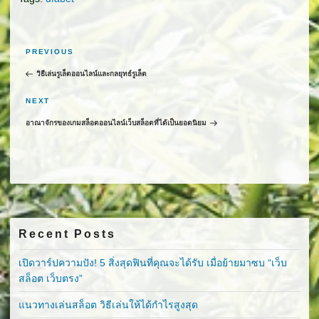
Post
Previous
PREVIOUS
navigation
Post
วิธีเล่นรูเล็ตออนไลน์และกลยุทธ์รูเล็ต
Next
NEXT
Post
อาณาจักรของเกมสล็อตออนไลน์เว็บสล็อตที่ได้เป็นยอดนิยม
Recent Posts
เปิดวาร์ปความปัง! 5 สิ่งสุดฟินที่คุณจะได้รับ เมื่อย้ายมาซบ “เว็บ
สล็อต เว็บตรง”
แนวทางเล่นสล็อต วิธีเล่นให้ได้กำไรสูงสุด