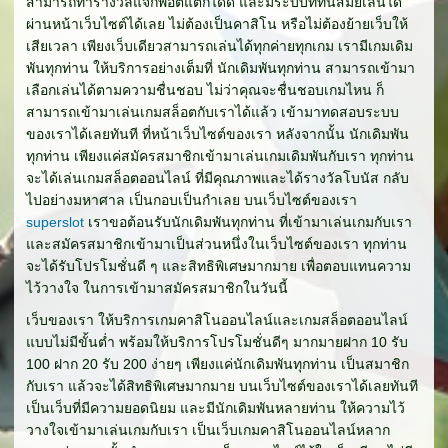
สามารถทำรางวัลแจ๊กพ็อตแตกได้ดี และมีระบบที่ทันสมัยเล่นได้
ผ่านหน้าเว็บไซต์ได้เลย ไม่ต้องเป็นคาสิโน หรือไม่ต้องย้ายเว็บให้
เสียเวลา เพียงเว็บเดียวสามารถเล่นได้ทุกค่ายทุกเกม เรามีเกมเดิม
พันทุกท่าน ให้บริการอย่างเต็มที่ นักเดิมพันทุกท่าน สามารถเข้ามา
เลือกเล่นได้ตามความชื่นชอบ ไม่ว่าคุณจะชื่นชอบเกมไหน ก็
สามารถเข้ามาเล่นเกมสล็อตกับเราได้แล้ว เข้ามาทดสอบระบบ
ของเราได้เลยทันที ที่หน้าเว็บไซต์ของเรา หลังจากนั้น นักเดิมพัน
ทุกท่าน เพียงแค่สมัครสมาชิกเข้ามาเล่นเกมเดิมพันกับเรา ทุกท่าน
จะได้เล่นเกมสล็อตออนไลน์ ที่มีคุณภาพและได้รางวัลโบนัส กลับ
ไปอย่างมหาศาล เป็นกอบเป็นกำเลย บนเว็บไซต์ของเรา
superslot
เราขอต้อนรับนักเดิมพันทุกท่าน ที่เข้ามาเล่นเกมกับเรา
และสมัครสมาชิกเข้ามาเป็นส่วนหนึ่งในเว็บไซต์ของเรา ทุกท่าน
จะได้รับโปรโมชั่นดี ๆ และสิทธิพิเศษมากมาย เพื่อตอบแทนความ
ไว้วางใจ ในการเข้ามาสมัครสมาชิกในวันนี้
เว็บของเรา ให้บริการเกมคาสิโนออนไลน์และเกมสล็อตออนไลน์
แบบไม่มีขั้นต่ำ พร้อมให้บริการโปรโมชั่นดีๆ มากมายฝาก 10 รับ
100 ฝาก 20 รับ 200 ง่ายๆ เพียงแค่นักเดิมพันทุกท่าน เป็นสมาชิก
กับเรา แล้วจะได้สิทธิพิเศษมากมาย บนเว็บไซต์ของเราได้เลยทันที
เป็นเว็บที่มีความยอดนิยม และมีนักเดิมพันหลายท่าน ให้ความไว้
วางใจเข้ามาเล่นเกมกับเรา เป็นเว็บเกมคาสิโนออนไลน์หลาก